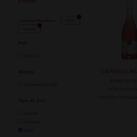
Filtros
Syrah
Categorías del producto:
Rosado
País
Francia
(2)
CHÂTEAU BE
Bodega
EXPRESSION
Domaines Paul Mas
AOP Costières d
Agriculture Biologiq
Tipo de Uva
Cinsault
Grenache
Syrah