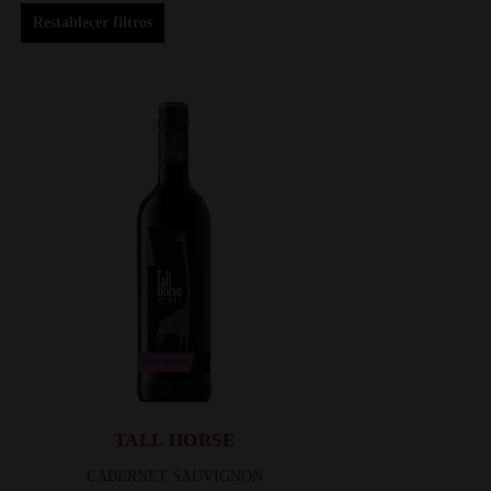
Restablecer filtros
TALL HORSE
CABERNET SAUVIGNON