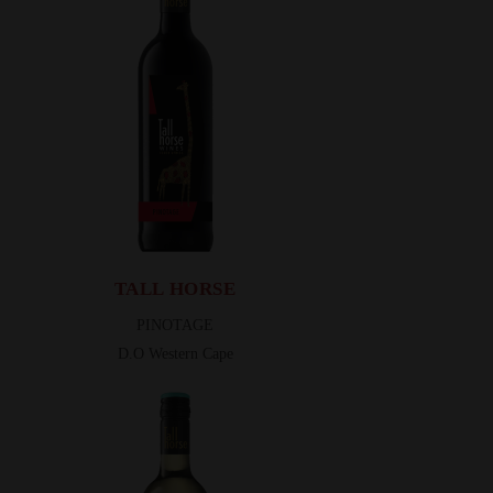
TALL HORSE
PINOTAGE
D.O Western Cape