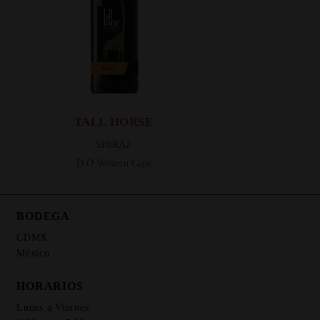
TALL HORSE
SHIRAZ
D.O Western Cape
BODEGA
CDMX
México
HORARIOS
Lunes a Viernes