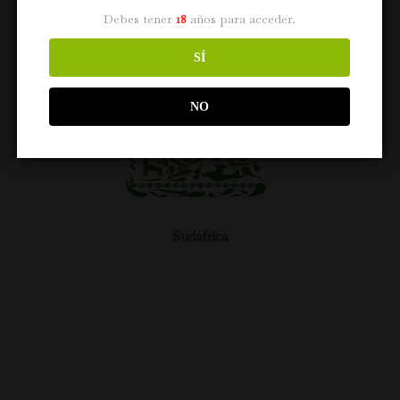
Debes tener
18
años para acceder.
SÍ
NO
Sudáfrica