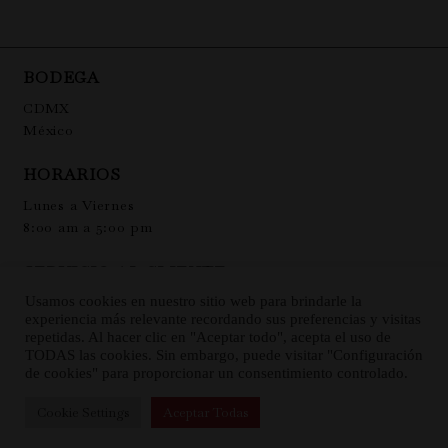
BODEGA
CDMX
México
HORARIOS
Lunes a Viernes
8:00 am a 5:00 pm
SERVICIO AL CLIENTE
Usamos cookies en nuestro sitio web para brindarle la
Términos y condiciones
experiencia más relevante recordando sus preferencias y visitas
Aviso de privacidad
repetidas. Al hacer clic en "Aceptar todo", acepta el uso de
TODAS las cookies. Sin embargo, puede visitar "Configuración
CONTACTO
de cookies" para proporcionar un consentimiento controlado.
I
+52 55 55840289
Cookie Settings
Aceptar Todas
n
info@fleuriel.com